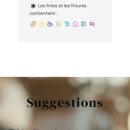
Les frites et les fritures
contiennent :
S
u
g
g
e
s
t
i
o
n
s