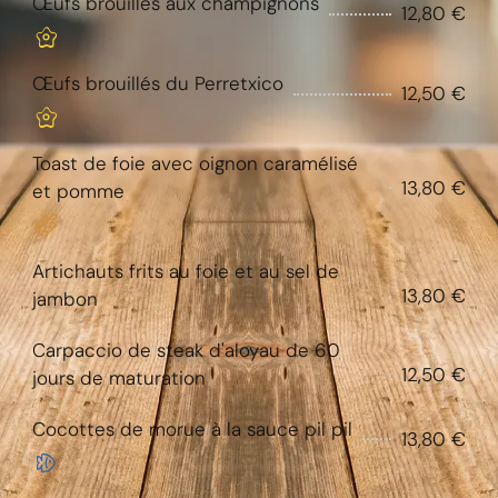
Œufs brouillés aux champignons
12,80 €
Œufs brouillés du Perretxico
12,50 €
Toast de foie avec oignon caramélisé
13,80 €
et pomme
Artichauts frits au foie et au sel de
13,80 €
jambon
Carpaccio de steak d'aloyau de 60
12,50 €
jours de maturation
Cocottes de morue à la sauce pil pil
13,80 €